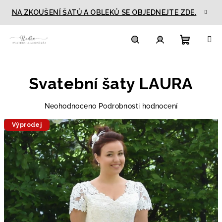
Přejít
NA ZKOUŠENÍ ŠATŮ A OBLEKŮ SE OBJEDNEJTE ZDE.
na
obsah
Nákupn
Hledat
Přihlášení
Svatební šaty LAURA
košík
Průměrné
Neohodnoceno
Podrobnosti hodnocení
hodnocení
Výprodej
produktu
je
0,0
z
5
hvězdiček.