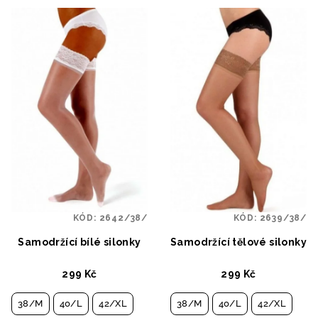
KÓD:
2642/38/
KÓD:
2639/38/
Samodržící bílé silonky
Samodržící tělové silonky
299 Kč
299 Kč
38/M
40/L
42/XL
38/M
40/L
42/XL