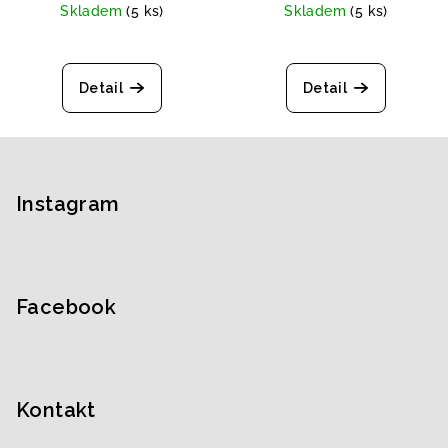
Skladem
(5 ks)
Skladem
(5 ks)
Detail
Detail
Z
á
p
Instagram
a
t
í
Facebook
Kontakt