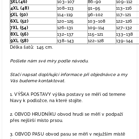
3XL(46)
103–107
86–90
109–112
4XL (48)
108–113
91–95
113–116
5XL (50)
114–119
96–102
117–121
6XL (52)
120–125
103–108
122–126
7XL (54)
126–131
109–114
127–132
8XL (56)
132–137
115–121
133–138
9XL (58)
138–143
122–128
139–144
Délka šatů: 145 cm.
Pošlete nám své míry podle návodu.
Stačí napsat doplňující informace při objednávce a my
Vás budeme kontaktovat.
1. VÝŠKA POSTAVY výška postavy se měří od temene
hlavy k podložce, na které stojíte.
2. OBVOD HRUDNÍKU obvod hrudi se měří v podpaží
přes nejširší místo prsou.
3. OBVOD PASU obvod pasu se měří v nejužším místě