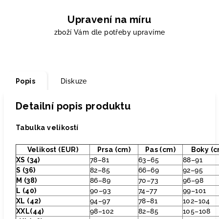
Upravení na míru
zboží Vám dle potřeby upravíme
Popis
Diskuze
Detailní popis produktu
Tabulka velikostí
Velikost (EUR)
Prsa (cm)
Pas (cm)
Boky (c
XS (34)
78–81
63–65
88–91
S (36)
82–85
66–69
92–95
M (38)
86–89
70–73
96–98
L (40)
90–93
74–77
99–101
XL (42)
94–97
78–81
102–104
XXL(44)
98–102
82–85
105–108