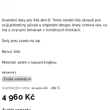
Svatební šaty pro
Váš den D. Tento model Vás okouzlí pro
svůj jedinečný půvab a originální design, který schová vše, co
má a zvýrazní ženskost v lichotivých křivkách.
Šaty jsou vzadu na zip.
Barva: bílá.
Materiál: satén s luxusní krajkou.
VELIKOST
standardní cena:
12 400 Kč
–60 %
4 960 Kč
Měrná