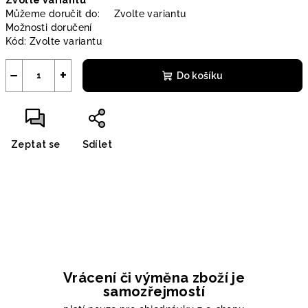
Zvolte variantu
cena:
Můžeme doručit do:
Zvolte variantu
Možnosti doručení
Kód:
Zvolte variantu
−
+
Do košíku
Zeptat se
Sdílet
Vrácení či výměna zboží je
samozřejmostí