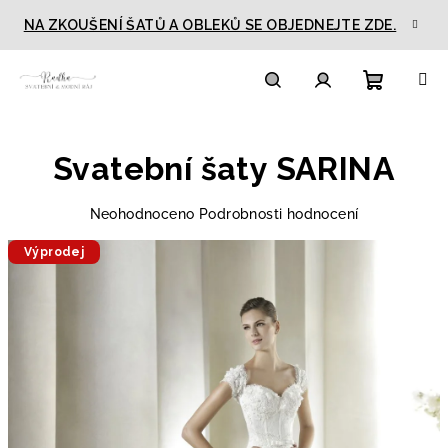
Přejít
NA ZKOUŠENÍ ŠATŮ A OBLEKŮ SE OBJEDNEJTE ZDE.
na
obsah
Nákupn
Hledat
Přihlášení
Svatební šaty SARINA
košík
Průměrné
Neohodnoceno
Podrobnosti hodnocení
hodnocení
Výprodej
produktu
je
0,0
z
5
hvězdiček.