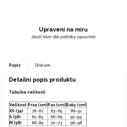
Upravení na míru
zboží Vám dle potřeby upravíme
Popis
Diskuze
Detailní popis produktu
Tabulka velikostí
Velikost
Prsa (cm)
Pas (cm)
Boky (cm)
XS (34)
78–81
63–65
88–91
S (36)
82–85
66–69
92–95
M (38)
86–89
70–73
96–98