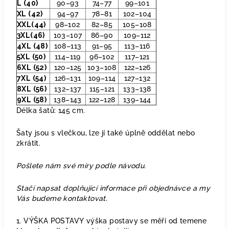
L (40)
90–93
74–77
99–101
XL (42)
94–97
78–81
102–104
XXL(44)
98–102
82–85
105–108
3XL(46)
103–107
86–90
109–112
4XL (48)
108–113
91–95
113–116
5XL (50)
114–119
96–102
117–121
6XL (52)
120–125
103–108
122–126
7XL (54)
126–131
109–114
127–132
8XL (56)
132–137
115–121
133–138
9XL (58)
138–143
122–128
139–144
Délka šatů: 145 cm.
Šaty jsou s vlečkou, lze jí také úplně oddělat nebo
zkrátit.
Pošlete nám své míry podle návodu.
Stačí napsat doplňující informace při objednávce a my
Vás budeme kontaktovat.
1. VÝŠKA POSTAVY výška postavy se měří od temene