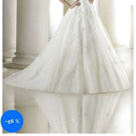
–56 %