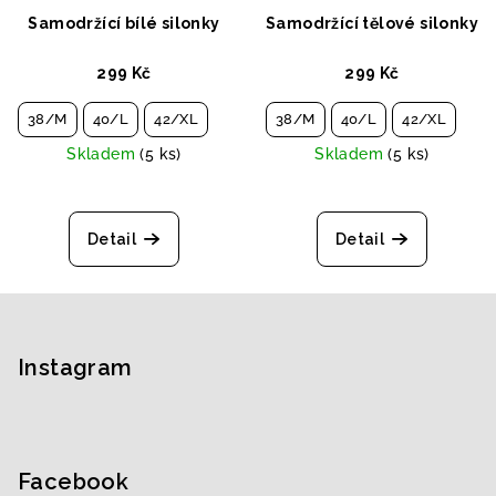
Samodržící bílé silonky
Samodržící tělové silonky
299 Kč
299 Kč
38/M
40/L
42/XL
38/M
40/L
42/XL
Skladem
(5 ks)
Skladem
(5 ks)
Detail
Detail
Z
á
p
Instagram
a
t
í
Facebook