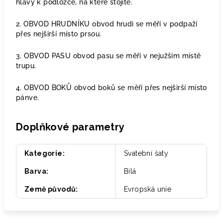
hlavy k podložce, na které stojíte.
2. OBVOD HRUDNÍKU obvod hrudi se měří v podpaží
přes nejširší místo prsou.
3. OBVOD PASU obvod pasu se měří v nejužším místě
trupu.
4. OBVOD BOKŮ obvod boků se měří přes nejširší místo
pánve.
Doplňkové parametry
Kategorie
:
Svatební šaty
Barva
:
Bílá
Země původů
:
Evropská unie