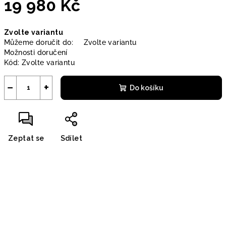
19 980 Kč
Měrná
Zvolte variantu
cena:
Můžeme doručit do:
Zvolte variantu
Možnosti doručení
Kód:
Zvolte variantu
−
+
Do košíku
Zeptat se
Sdílet