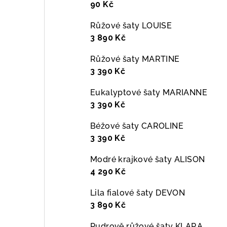
90 Kč
Růžové šaty LOUISE
3 890 Kč
Růžové šaty MARTINE
3 390 Kč
Eukalyptové šaty MARIANNE
3 390 Kč
Béžové šaty CAROLINE
3 390 Kč
Modré krajkové šaty ALISON
4 290 Kč
Lila fialové šaty DEVON
3 890 Kč
Pudrově růžové šaty KLARA