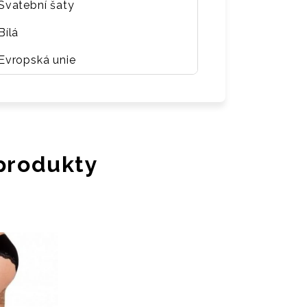
Svatební šaty
Bílá
Evropská unie
 produkty