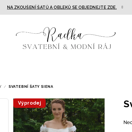
NA ZKOUŠENÍ ŠATŮ A OBLEKŮ SE OBJEDNEJTE ZDE.
Y
/
SVATEBNÍ ŠATY SIENA
S
Výprodej
Prů
Ne
hod