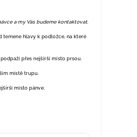
dnávce a my Vás budeme kontaktovat.
 temene hlavy k podložce, na které
odpaží přes nejširší místo prsou.
ím místě trupu.
širší místo pánve.