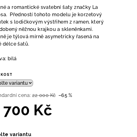
duktu
né a romantické svatební šaty značky La
sa. Předností tohoto modelu je korzetový
ůtek s lodičkovým výstřihem z ramen, který
zdobený něžnou krajkou a skleněnkami.
ně je týlová mírně asymetricky řasená na
zdiček.
é délce šatů.
va: bílá
IKOST
ndardní cena:
22 000 Kč
–65 %
 700 Kč
ná
a:
lte variantu