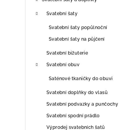
t
r
Svatební šaty
a
Svatební šaty popůlnoční
n
Svatební šaty na půjčení
n
Svatební bižuterie
í
Svatební obuv
p
Saténové tkaničky do obuvi
a
n
Svatební doplňky do vlasů
e
Svatební podvazky a punčochy
l
Svatební spodní prádlo
Výprodej svatebních šatů