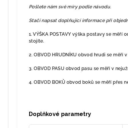
Pošlete nám své míry podle návodu.
Stačí napsat doplňující informace při obje
1. VÝŠKA POSTAVY výška postavy se měří od
stojíte.
2. OBVOD HRUDNÍKU obvod hrudi se měří v p
3. OBVOD PASU obvod pasu se měří v nejužš
4. OBVOD BOKŮ obvod boků se měří přes nej
Doplňkové parametry