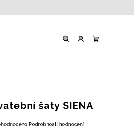
Hledat
Přihlášení
Nákupní
košík
vatební šaty SIENA
měrné
ohodnoceno
Podrobnosti hodnocení
nocení