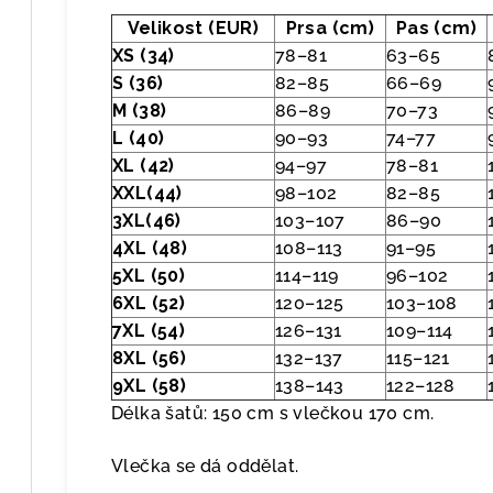
Velikost (EUR)
Prsa (cm)
Pas (cm)
XS (34)
78–81
63–65
S (36)
82–85
66–69
M (38)
86–89
70–73
L (40)
90–93
74–77
XL (42)
94–97
78–81
XXL(44)
98–102
82–85
3XL(46)
103–107
86–90
4XL (48)
108–113
91–95
5XL (50)
114–119
96–102
6XL (52)
120–125
103–108
7XL (54)
126–131
109–114
8XL (56)
132–137
115–121
9XL (58)
138–143
122–128
Délka šatů: 150 cm s vlečkou 170 cm.
Vlečka se dá oddělat.