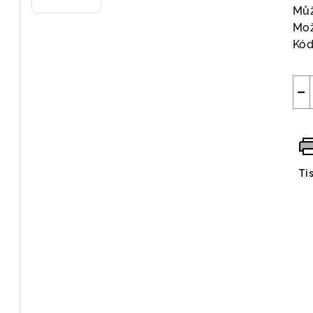
Můž
Mož
Kód
−
Ti