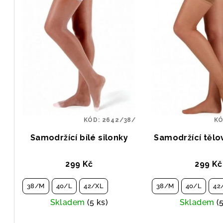
KÓD:
2642/38/
K
Samodržící bílé silonky
Samodržící tělo
299 Kč
299 Kč
38/M
40/L
42/XL
38/M
40/L
42
Skladem
(5 ks)
Skladem
(