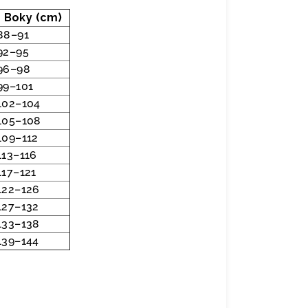
Boky (cm)
88–91
92–95
96–98
99–101
102–104
105–108
109–112
113–116
117–121
122–126
127–132
133–138
139–144