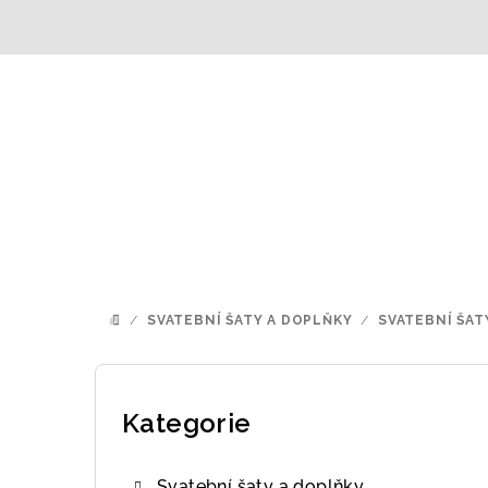
Přejít
na
obsah
/
SVATEBNÍ ŠATY A DOPLŇKY
/
SVATEBNÍ ŠAT
DOMŮ
P
o
Kategorie
Přeskočit
kategorie
s
Svatební šaty a doplňky