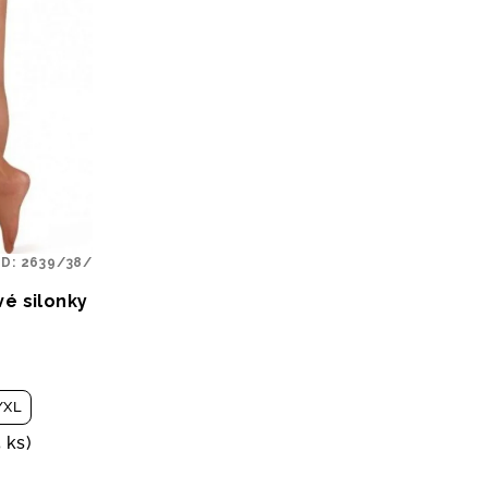
ÓD:
2639/38/
vé silonky
/XL
5 ks)