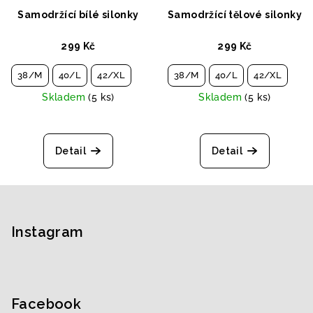
Samodržící bílé silonky
Samodržící tělové silonky
299 Kč
299 Kč
38/M
40/L
42/XL
38/M
40/L
42/XL
Skladem
(5 ks)
Skladem
(5 ks)
Detail
Detail
Z
á
p
Instagram
a
t
í
Facebook