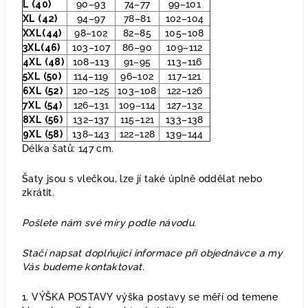
L (40)
90–93
74–77
99–101
XL (42)
94–97
78–81
102–104
XXL(44)
98–102
82–85
105–108
3XL(46)
103–107
86–90
109–112
4XL (48)
108–113
91–95
113–116
5XL (50)
114–119
96–102
117–121
6XL (52)
120–125
103–108
122–126
7XL (54)
126–131
109–114
127–132
8XL (56)
132–137
115–121
133–138
9XL (58)
138–143
122–128
139–144
Délka šatů: 147 cm.
Šaty jsou s vlečkou, lze jí také úplně oddělat nebo
zkrátit.
Pošlete nám své míry podle návodu.
Stačí napsat doplňující informace při objednávce a my
Vás budeme kontaktovat.
1. VÝŠKA POSTAVY výška postavy se měří od temene