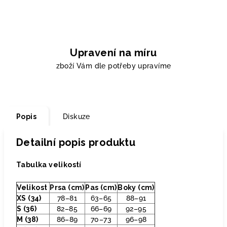
Upravení na míru
zboží Vám dle potřeby upravíme
Popis
Diskuze
Detailní popis produktu
Tabulka velikostí
Velikost
Prsa (cm)
Pas (cm)
Boky (cm)
XS (34)
78–81
63–65
88–91
S (36)
82–85
66–69
92–95
M (38)
86–89
70–73
96–98