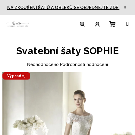
Přejít
NA ZKOUŠENÍ ŠATŮ A OBLEKŮ SE OBJEDNEJTE ZDE.
na
obsah
Nákupn
Hledat
Přihlášení
Svatební šaty SOPHIE
košík
Průměrné
Neohodnoceno
Podrobnosti hodnocení
hodnocení
Výprodej
produktu
je
0,0
z
5
hvězdiček.