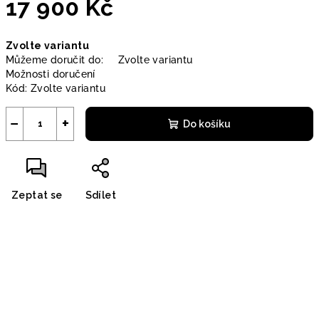
17 900 Kč
Měrná
Zvolte variantu
cena:
Můžeme doručit do:
Zvolte variantu
Možnosti doručení
Kód:
Zvolte variantu
−
+
Do košíku
Zeptat se
Sdílet