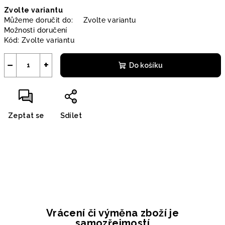
Měrná
Zvolte variantu
cena:
Můžeme doručit do:
Zvolte variantu
Možnosti doručení
Kód:
Zvolte variantu
−
+
Do košíku
Zeptat se
Sdílet
Vrácení či výměna zboží je
samozřejmostí