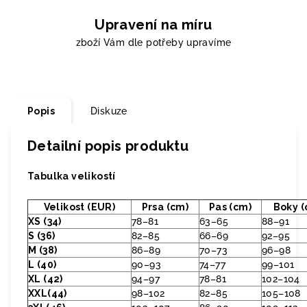
Upravení na míru
zboží Vám dle potřeby upravíme
Popis
Diskuze
Detailní popis produktu
Tabulka velikostí
Velikost (EUR)
Prsa (cm)
Pas (cm)
Boky (
XS (34)
78–81
63–65
88–91
S (36)
82–85
66–69
92–95
M (38)
86–89
70–73
96–98
L (40)
90–93
74–77
99–101
XL (42)
94–97
78–81
102–104
XXL(44)
98–102
82–85
105–108