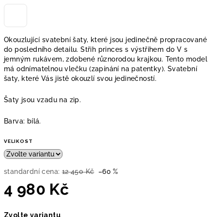
Okouzlující svatební
šaty, které jsou jedinečně propracované
do posledního detailu. Střih
princes s výstřihem do V
s
jemným rukávem, zdobené různorodou
krajkou. Tento model
má odnímatelnou vlečku (zapínání na patentky).
Svatební
šaty, které Vás jistě okouzlí svou jedinečností.
Šaty jsou vzadu na zip.
Barva: bílá.
VELIKOST
standardní cena:
12 450 Kč
–60 %
4 980 Kč
Měrná
Zvolte variantu
cena: