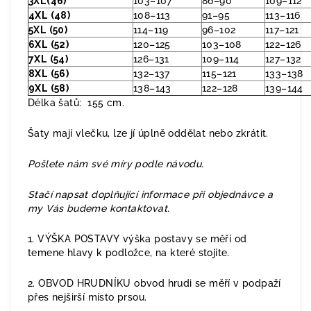
3XL(46)
103–107
86–90
109–112
4XL (48)
108–113
91–95
113–116
5XL (50)
114–119
96–102
117–121
6XL (52)
120–125
103–108
122–126
7XL (54)
126–131
109–114
127–132
8XL (56)
132–137
115–121
133–138
9XL (58)
138–143
122–128
139–144
Délka šatů: 155 cm.
Šaty mají vlečku, lze jí úplně oddělat nebo zkrátit.
Pošlete nám své míry podle návodu.
Stačí napsat doplňující informace při objednávce a
my Vás budeme kontaktovat.
1. VÝŠKA POSTAVY výška postavy se měří od
temene hlavy k podložce, na které stojíte.
2. OBVOD HRUDNÍKU obvod hrudi se měří v podpaží
přes nejširší místo prsou.