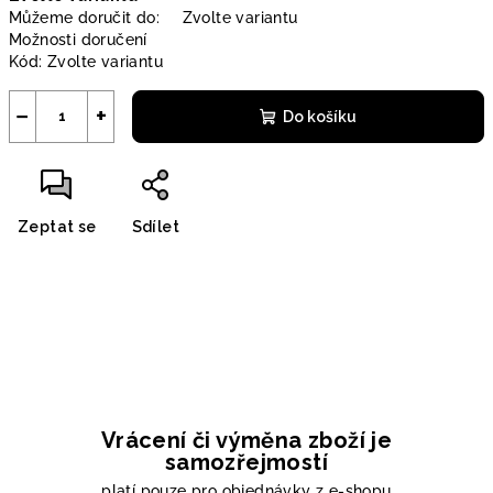
Můžeme doručit do:
Zvolte variantu
Možnosti doručení
Kód:
Zvolte variantu
−
+
Do košíku
Zeptat se
Sdílet
Vrácení či výměna zboží je
samozřejmostí
platí pouze pro objednávky z e-shopu