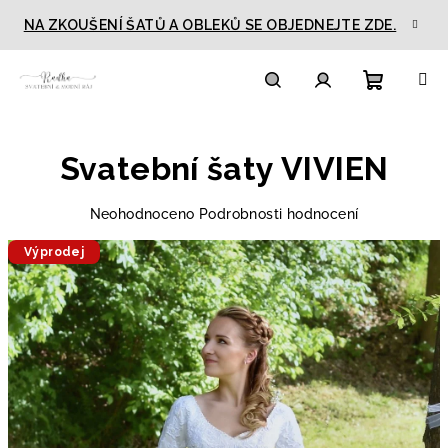
Přejít
NA ZKOUŠENÍ ŠATŮ A OBLEKŮ SE OBJEDNEJTE ZDE.
na
obsah
Nákupn
Hledat
Přihlášení
P
o
Svatební šaty VIVIEN
košík
s
t
Průměrné
Neohodnoceno
Podrobnosti hodnocení
r
hodnocení
Výprodej
produktu
a
je
n
0,0
n
z
5
í
hvězdiček.
p
a
n