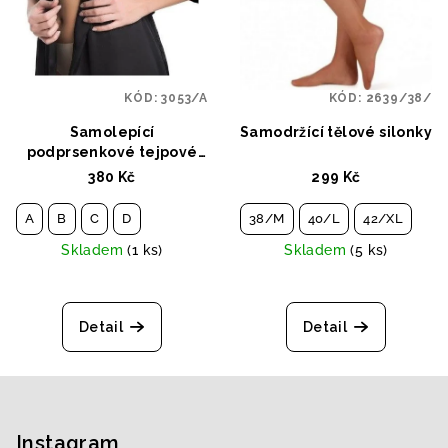
KÓD:
3053/A
KÓD:
2639/38/
Samolepící
Samodržící tělové silonky
podprsenkové tejpové
náplasti PUSH-UP
380 Kč
299 Kč
A
B
C
D
38/M
40/L
42/XL
Skladem
(1 ks)
Skladem
(5 ks)
Detail
Detail
Z
á
p
Instagram