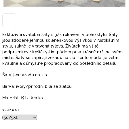
Exkluzivní svatební šaty s 3/4 rukávem v boho stylu. Šaty
jsou zdobené jemnou skleňenkovou výšivkou v rustikálním
stylu, sukně je vrstvená tylová. Živůtek má všité
podprsenkové košíčky-tím pádem prsa krásně drží na svém
místě.
Šaty
se zapínají
zezadu
na
zip
.
Tento model je velmi
kvalitně a důmyslně propracovaný do posledního detailu.
Šaty jsou vzadu na zip.
Barva: ivory/přírodní bílá se zlatou
Materiál: týl a krajka.
VELIKOST