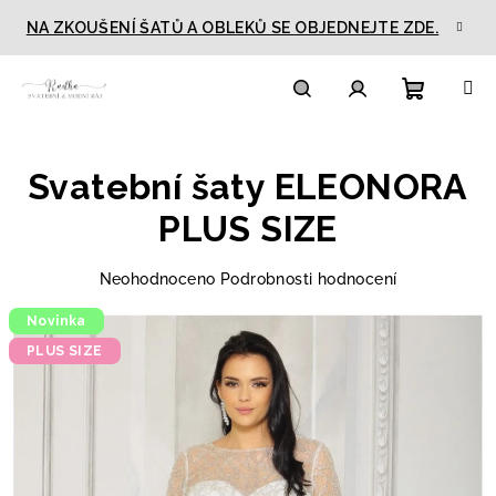
Přejít
NA ZKOUŠENÍ ŠATŮ A OBLEKŮ SE OBJEDNEJTE ZDE.
na
obsah
Nákupn
Hledat
Přihlášení
Svatební šaty ELEONORA
košík
PLUS SIZE
Průměrné
Neohodnoceno
Podrobnosti hodnocení
hodnocení
Novinka
produktu
je
PLUS SIZE
0,0
z
5
hvězdiček.