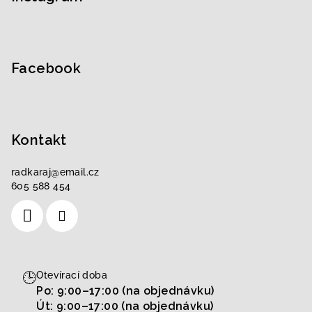
a
t
í
Facebook
Kontakt
radkaraj
@
email.cz
605 588 454
🕒
Otevírací doba
Po: 9:00–17:00 (na objednávku)
Út: 9:00–17:00 (na objednávku)