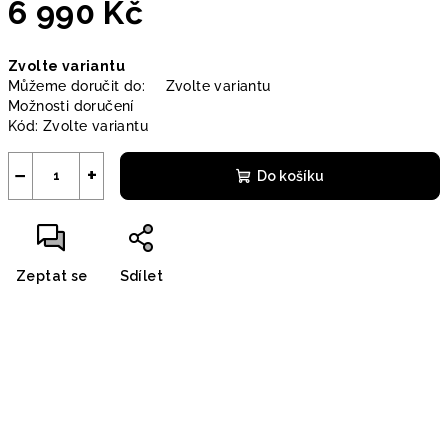
6 990 Kč
Měrná
Zvolte variantu
cena:
Můžeme doručit do:
Zvolte variantu
Možnosti doručení
Kód:
Zvolte variantu
−
+
Do košíku
Zeptat se
Sdílet