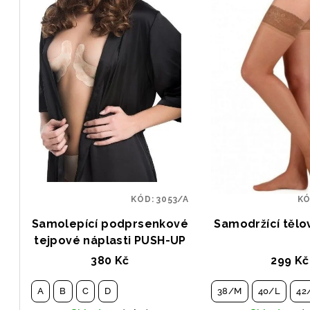
KÓD:
3053/A
K
Samolepící podprsenkové
Samodržící tělo
tejpové náplasti PUSH-UP
380 Kč
299 Kč
A
B
C
D
38/M
40/L
42