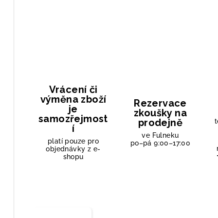
Vrácení či
výměna zboží
Rezervace
je
zkoušky na
samozřejmost
prodejně
t
í
ve Fulneku
platí pouze pro
po–pá 9:00–17:00
objednávky z e-
shopu