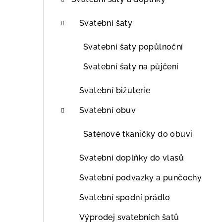
t
r
Svatební šaty
a
Svatební šaty popůlnoční
n
Svatební šaty na půjčení
n
Svatební bižuterie
í
Svatební obuv
p
Saténové tkaničky do obuvi
a
n
Svatební doplňky do vlasů
e
Svatební podvazky a punčochy
l
Svatební spodní prádlo
Výprodej svatebních šatů