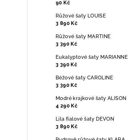
90 Kč
Růžové šaty LOUISE
3 890 Kč
Růžové šaty MARTINE
3 390 Kč
Eukalyptové šaty MARIANNE
3 390 Kč
Béžové šaty CAROLINE
3 390 Kč
Modré krajkové šaty ALISON
4 290 Kč
Lila fialové šaty DEVON
3 890 Kč
Pudrově růžové šaty KLARA