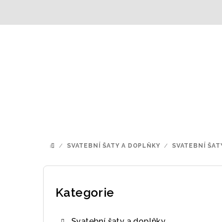
Přejít
na
obsah
/
SVATEBNÍ ŠATY A DOPLŇKY
/
SVATEBNÍ ŠAT
DOMŮ
P
o
Kategorie
Přeskočit
kategorie
s
Svatební šaty a doplňky