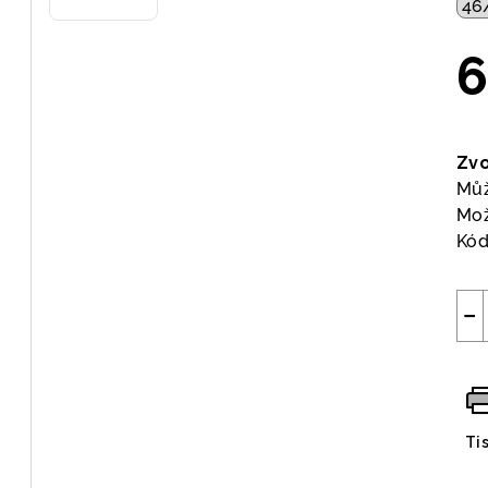
6
Měr
cen
Zvo
Můž
Mož
Kód
−
Ti