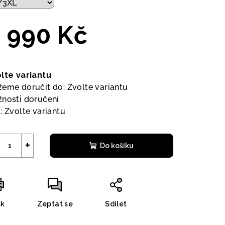
 990 Kč
ná
a:
lte variantu
eme doručit do:
Zvolte variantu
nosti doručení
:
Zvolte variantu
+
Do košíku
sk
Zeptat se
Sdílet