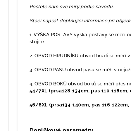
Pošlete nám své míry podle návodu.
Stačí napsat doplňující informace při obje
1. VÝŠKA POSTAVY výška postavy se měří od
stojíte.
2. OBVOD HRUDNÍKU obvod hrudi se měří v p
3. OBVOD PASU obvod pasu se měří v nejužš
4. OBVOD BOKŮ obvod boků se měří přes nej
54/7XL (prsa128-134cm, pas 110-116cm, 
56/8XL (prsa134-140cm, pas 116-122cm, 
Doplňkové parametry