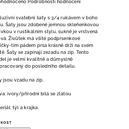
měrné
ohodnoceno
Podrobnosti hodnocení
nocení
duktu
luzivní svatební šaty s 3/4 rukávem v boho
lu. Šaty jsou zdobené jemnou skleňenkovou
ivkou v rustikálním stylu, sukně je vrstvená
ová. Živůtek má všité podprsenkové
íčky-tím pádem prsa krásně drží na svém
zdiček.
tě.
Šaty
se zapínají
zezadu
na
zip
.
Tento
el je velmi kvalitně a důmyslně
pracovaný do posledního detailu.
y jsou vzadu na zip.
va: ivory/přírodní bílá se zlatou
riál: týl a krajka.
IKOST