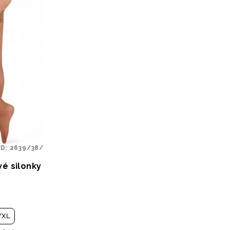
ÓD:
2639/38/
vé silonky
/XL