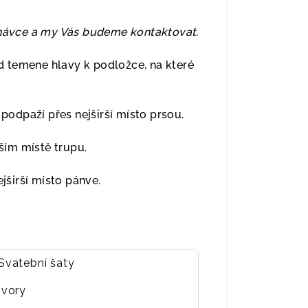
dnávce a my Vás budeme kontaktovat.
 temene hlavy k podložce, na které
odpaží přes nejširší místo prsou.
ím místě trupu.
širší místo pánve.
Svatební šaty
Ivory