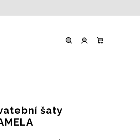
Hledat
Přihlášení
Nákupní
košík
vatební šaty
AMELA