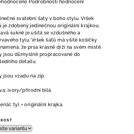
měrné
ohodnoceno
Podrobnosti hodnocení
nocení
duktu
inečné svatební šaty v boho stylu. Vršek
ů je zdobený jedinečnou originální krajkou,
avá sukně je ušitá se vzdušného a
ývavého tylu. Vršek šatů má všité košíčky
znamená, že prsa krásně drží na svém místě.
zdiček.
y jsou důmyslně propracované do
ledního detailu.
y jsou vzadu na zip.
va: ivory/přírodní bílá.
riál: tyl + originální krajka.
IKOST