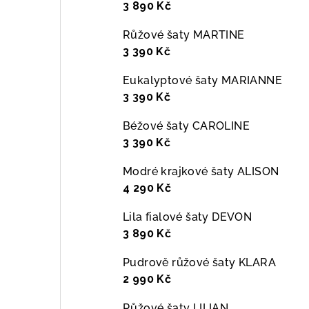
3 890 Kč
Růžové šaty MARTINE
3 390 Kč
Eukalyptové šaty MARIANNE
3 390 Kč
Béžové šaty CAROLINE
3 390 Kč
Modré krajkové šaty ALISON
4 290 Kč
Lila fialové šaty DEVON
3 890 Kč
Pudrově růžové šaty KLARA
2 990 Kč
Růžové šaty LILIAN