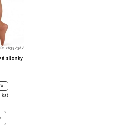
ÓD:
2639/38/
vé silonky
/XL
5 ks)