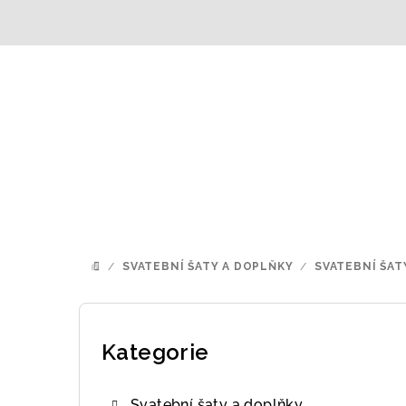
Přejít
na
obsah
/
SVATEBNÍ ŠATY A DOPLŇKY
/
SVATEBNÍ ŠAT
DOMŮ
P
o
Kategorie
Přeskočit
kategorie
s
Svatební šaty a doplňky