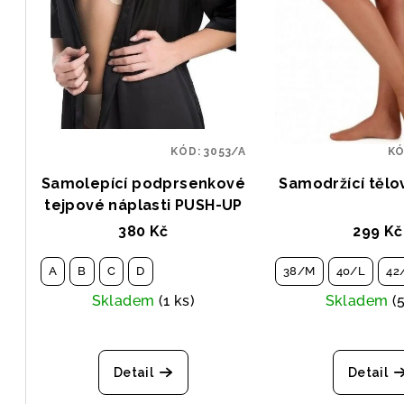
KÓD:
3053/A
K
Samolepící podprsenkové
Samodržící tělo
tejpové náplasti PUSH-UP
380 Kč
299 Kč
A
B
C
D
38/M
40/L
42
Skladem
(1 ks)
Skladem
(
Detail
Detail