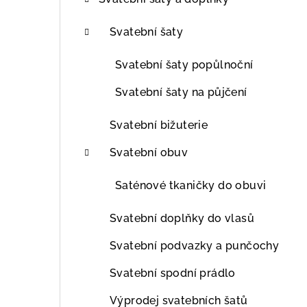
t
r
Svatební šaty
a
Svatební šaty popůlnoční
n
Svatební šaty na půjčení
n
Svatební bižuterie
í
Svatební obuv
p
Saténové tkaničky do obuvi
a
n
Svatební doplňky do vlasů
e
Svatební podvazky a punčochy
l
Svatební spodní prádlo
Výprodej svatebních šatů