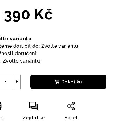
 390 Kč
ná
a:
lte variantu
eme doručit do:
Zvolte variantu
nosti doručení
:
Zvolte variantu
+
Do košíku
sk
Zeptat se
Sdílet