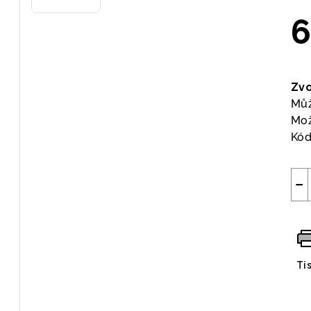
6
Měr
cen
Zvo
Můž
Mož
Kód
−
Ti